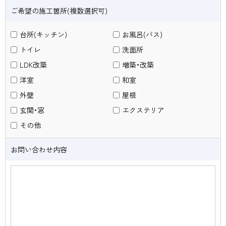
ご希望の施工箇所
(複数選択可)
台所(キッチン)
お風呂(バス)
トイレ
洗面所
LDK改築
増築・改築
洋室
和室
外壁
屋根
玄関・窓
エクステリア
その他
お問い合わせ内容