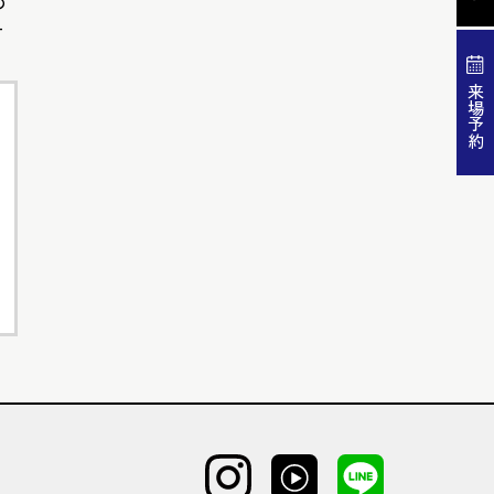
の
-
来場予約