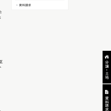
資料請求
た
た
正
分譲・土地
か
資料請求