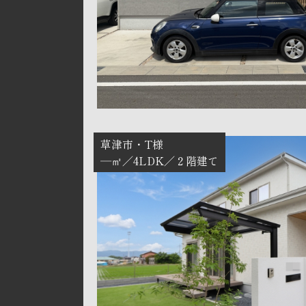
草津市
T様
―㎡
4LDK
２階建て