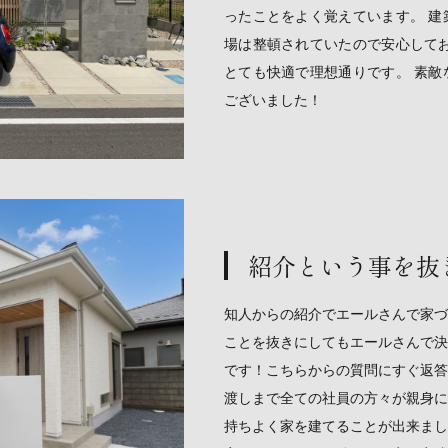
ったことをよく覚えています。 建
場は整頓されていたので安心してお
とても快適で理想通りです。 素敵
ございました！
紹介という事を抜
知人からの紹介でエールさんで家づ
ことを抜きにしてもエールさんで決
です！こちらからの質問にすぐ返答
渡しまで全ての社員の方々が親身に
持ちよく家を建てることが出来まし