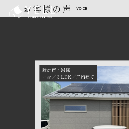
お客様の声
野洲市
M様
ー㎡
３LDK
二階建て