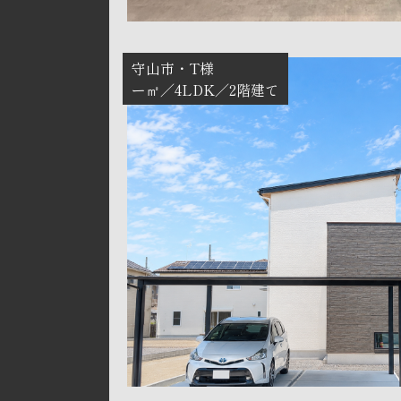
守山市
T様
ー㎡
4LDK
2階建て