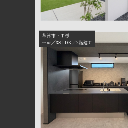
草津市
Ｔ様
ー㎡
3SLDK
2階建て