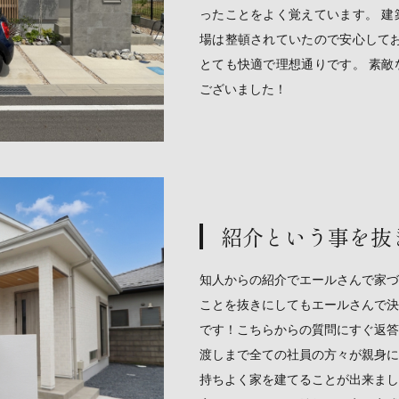
ったことをよく覚えています。 建
場は整頓されていたので安心してお
とても快適で理想通りです。 素敵
ございました！
紹介という事を抜
知人からの紹介でエールさんで家づ
ことを抜きにしてもエールさんで決
です！こちらからの質問にすぐ返答
渡しまで全ての社員の方々が親身に
持ちよく家を建てることが出来まし