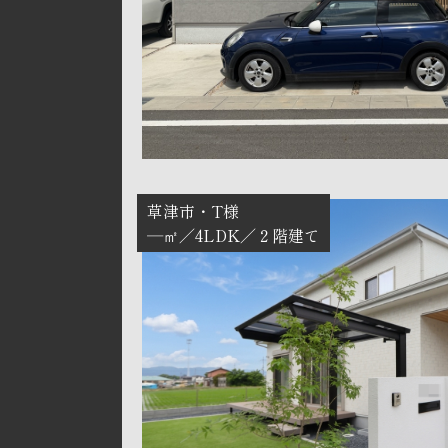
草津市
T様
―㎡
4LDK
２階建て