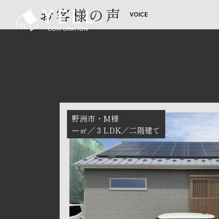
お客様の声
野洲市
M様
ー㎡
３LDK
二階建て