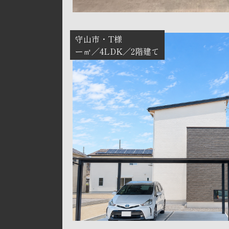
守山市
T様
ー㎡
4LDK
2階建て