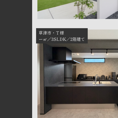
草津市
Ｔ様
ー㎡
3SLDK
2階建て