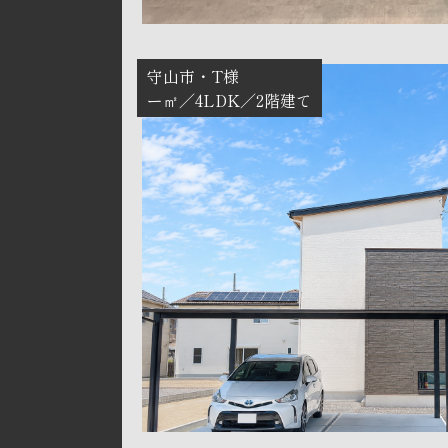
守山市
T様
ー㎡
4LDK
2階建て