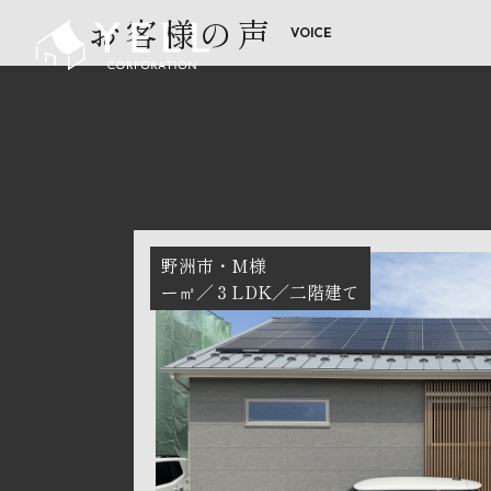
お客様の声
野洲市
M様
ー㎡
３LDK
二階建て