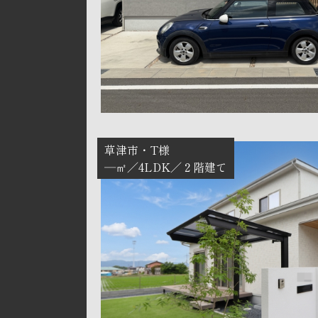
草津市
T様
―㎡
4LDK
２階建て