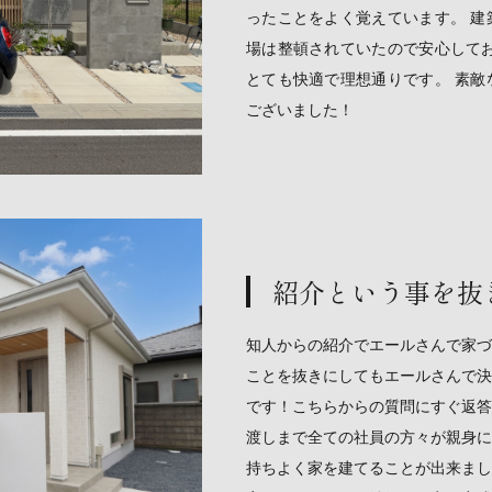
ったことをよく覚えています。 建
場は整頓されていたので安心してお
とても快適で理想通りです。 素敵
ございました！
紹介という事を抜
知人からの紹介でエールさんで家づ
ことを抜きにしてもエールさんで決
です！こちらからの質問にすぐ返答
渡しまで全ての社員の方々が親身に
持ちよく家を建てることが出来まし