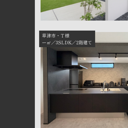
草津市
Ｔ様
ー㎡
3SLDK
2階建て