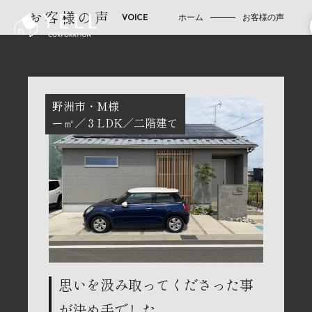
お客様の声
ホーム
お客様の声
野洲市
M様
ー㎡
３LDK
二階建て
思いを汲み取ってくださった事
が決め手でした。