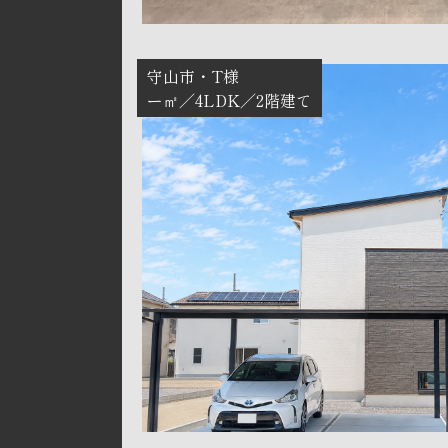
守山市
T様
ー㎡
4LDK
2階建て