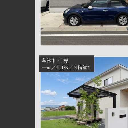
草津市
T様
―㎡
4LDK
２階建て