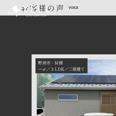
お客様の声
野洲市
M様
ー㎡
３LDK
二階建て