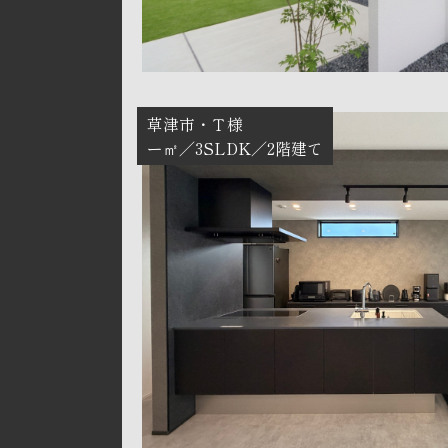
草津市
Ｔ様
ー㎡
3SLDK
2階建て