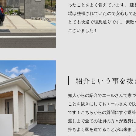
ったことをよく覚えています。 建
場は整頓されていたので安心してお
とても快適で理想通りです。 素敵
ございました！
紹介という事を抜
知人からの紹介でエールさんで家づ
ことを抜きにしてもエールさんで決
です！こちらからの質問にすぐ返答
渡しまで全ての社員の方々が親身に
持ちよく家を建てることが出来まし