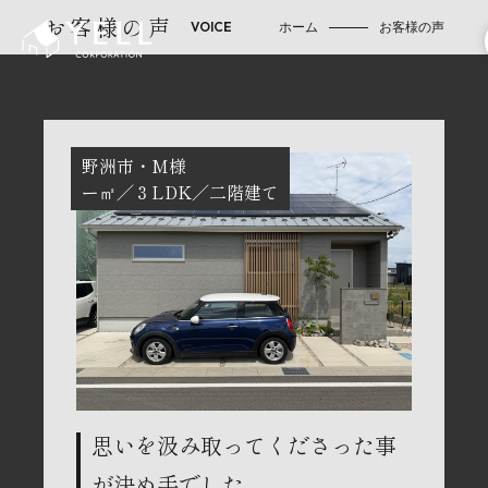
お客様の声
ホーム
お客様の声
野洲市
M様
ー㎡
３LDK
二階建て
思いを汲み取ってくださった事
が決め手でした。