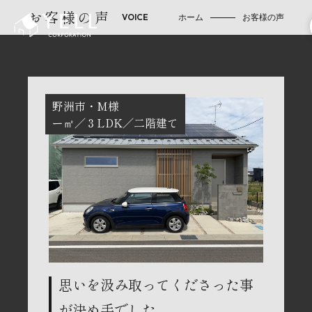
お客様の声
ホーム
お客様の声
野洲市
M様
ー㎡
３LDK
二階建て
思いを汲み取ってくださった事
が決め手でした。