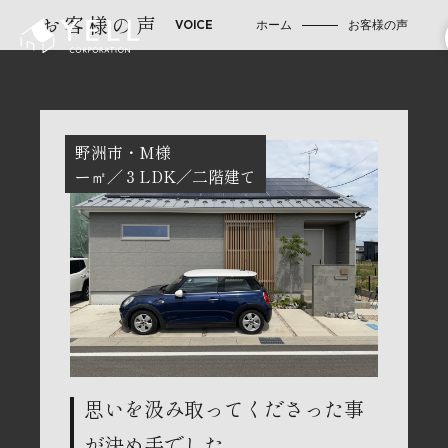
お客様の声
ホーム
お客様の声
野洲市
M様
ー㎡
３LDK
二階建て
思いを汲み取ってくださった事
が決め手でした。