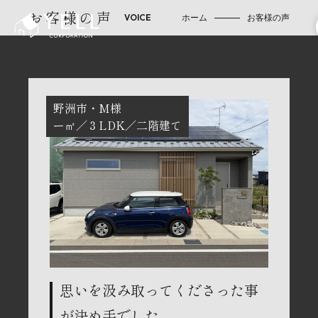
お客様の声
ホーム
お客様の声
野洲市
M様
ー㎡
３LDK
二階建て
思いを汲み取ってくださった事
が決め手でした。