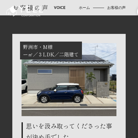
お客様の声
ホーム
お客様の声
野洲市
M様
ー㎡
３LDK
二階建て
思いを汲み取ってくださった事
が決め手でした。