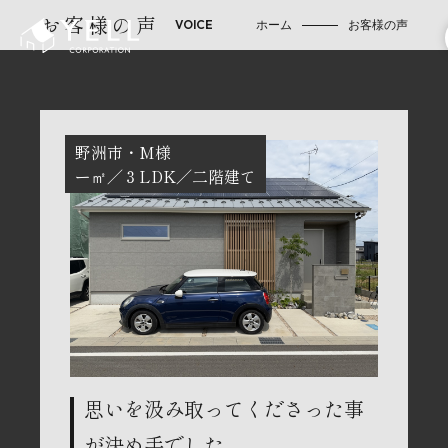
お客様の声
ホーム
お客様の声
野洲市
M様
ー㎡
３LDK
二階建て
思いを汲み取ってくださった事
が決め手でした。