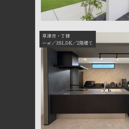
草津市
Ｔ様
ー㎡
3SLDK
2階建て