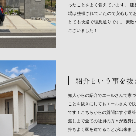
ったことをよく覚えています。 建
場は整頓されていたので安心してお
とても快適で理想通りです。 素敵
ございました！
紹介という事を抜
知人からの紹介でエールさんで家づ
ことを抜きにしてもエールさんで決
です！こちらからの質問にすぐ返答
渡しまで全ての社員の方々が親身に
持ちよく家を建てることが出来まし