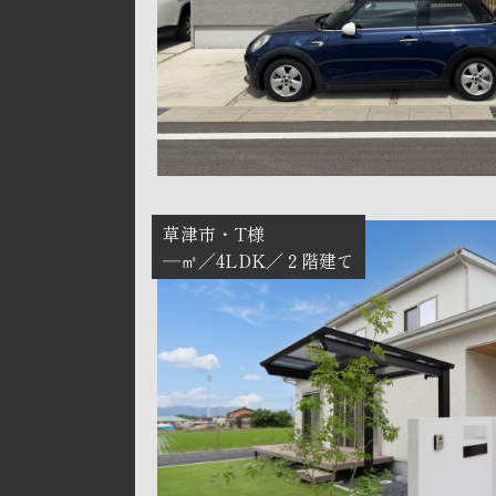
草津市
T様
―㎡
4LDK
２階建て