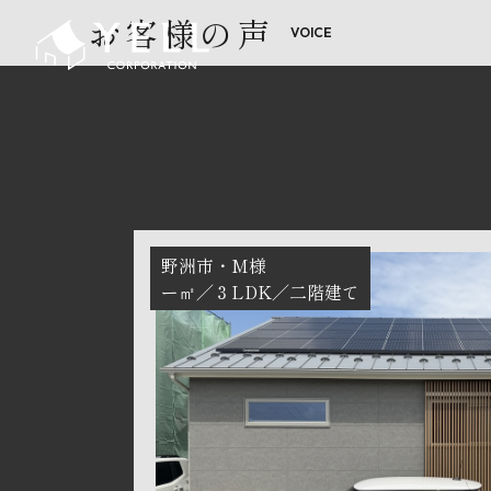
お客様の声
野洲市
M様
ー㎡
３LDK
二階建て