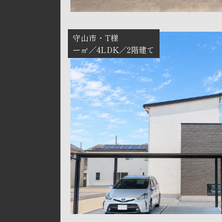
守山市
T様
ー㎡
4LDK
2階建て