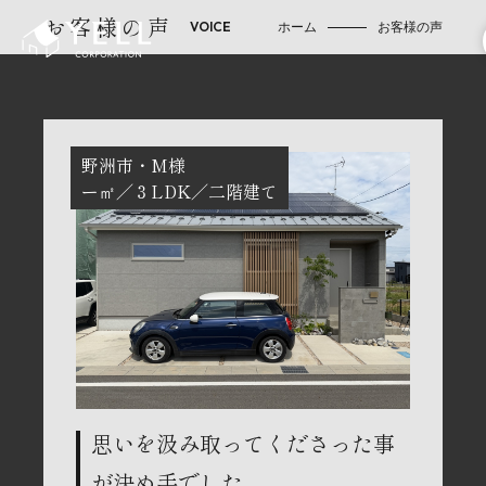
お客様の声
ホーム
お客様の声
野洲市
M様
ー㎡
３LDK
二階建て
思いを汲み取ってくださった事
が決め手でした。