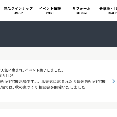
商品ラインナップ
イベント情報
リフォーム
分譲地・土
LINE UP
EVENT
REFORM
REALT
お天気に恵まれ、イベント終了しました。
018.11.25
守山住宅展示場です。。 お天気に恵まれた３連休！守山住宅展
示場では、秋の家づくり相談会を開催いたしました...