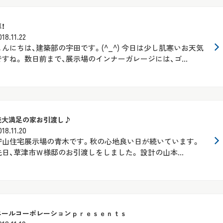
！
018.11.22
こんにちは、建築部の宇田です。(^_^) 今日は少し肌寒いお天気
ですね。 数日前まで、展示場のインナーガレージには、ゴ...
続大満足の家お引渡し♪
018.11.20
守山住宅展示場の青木です。秋の心地良い日が続いています。
先日、草津市Ｗ様邸のお引渡しをしました。 設計の山本...
エールコーポレーションｐｒｅｓｅｎｔｓ