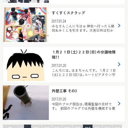
すくすくスクラップ
2017.01.24
みなさんこんにちは☺ 神社へ行ったら絶
対おみくじを引きます。 大吉以外は引か
なかったことにします。 青木みのりで...
１月２１日（土）２２日（日）の分譲地情
報！！
2017.01.20
こんちには。はまちゃんです。 １月２１日
（土）と２２日（日）は、ユートピアタウン守
山荒見と ユートピアタウン篠...
外壁工事 その3
2017.01.20
今回のブログ担当は、現場監督の北村で
す。 前回のブログでは外壁を構成する素
材のひとつ、透湿防水シートにつ...