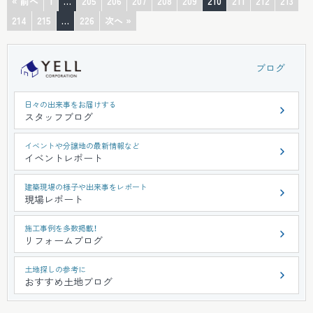
« 前へ
1
…
205
206
207
208
209
210
211
212
213
214
215
…
226
次へ »
ブログ
日々の出来事をお届けする
スタッフブログ
イベントや分譲地の最新情報など
イベントレポート
建築現場の様子や出来事をレポート
現場レポート
施工事例を多数掲載！
リフォームブログ
土地探しの参考に
おすすめ土地ブログ