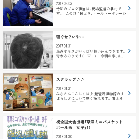
2017.02.03
今回のブログ担当は、現場監督の北村で
す。 この2月1日より、エールコーポレーシ
ョン建築部に現場監督の新し...
寝ぐせ？いや・・
2017.01.31
最近小ネタがいっぱい舞い込んできます。
青木みのりです(￣▽￣) 今朝の事、 &...
スクラップ♪♪
2017.01.31
みなさんこんにちは♪ 琵琶湖博物館のす
ばらしさについて熱く語れます。 青木み
のりです(￣▽￣) ...
祝全国大会出場「草津ミニバスケット
ボール燕 女子」！！
2017.01.30