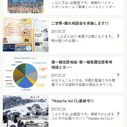
こんにちは、企画室です。 地域のバスケッ
トボールチーム 「草津ミニバスケットボー
ル燕 女子」 の全国大会...
二世帯・離れ相談会を実施します！！
2017.01.27
こんばんは！！ 来週で23歳になります。
時が経つのは速い...
第一種住居地域・第一種低層住居専用
地域とは・・・
2017.01.27
みなさんこんにちは。今週の監督たちの現
場ブログは設計の安達が担当させていた
だきます。 今回は前回の用途地...
「Walatte Vol.13」最新号！！
2017.01.26
こんにちは、企画室です。 地域でがんばる
人たちの応援マガジン 「Walatte Vol.13」が
出来上がりました！！ ...