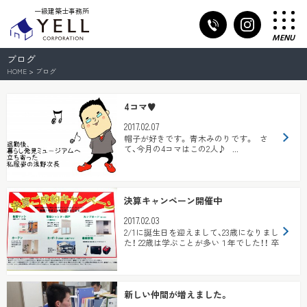
一級建築士事務所
MENU
ブログ
HOME
>
ブログ
4コマ♥
2017.02.07
帽子が好きです。 青木みのりです。 さ
て、今月の4コマはこの2人♪ ...
決算キャンペーン開催中
2017.02.03
2/1に誕生日を迎えまして、23歳になりまし
た！ 22歳は学ぶことが多い１年でした！！ 卒
業・入社などなど初め...
新しい仲間が増えました。