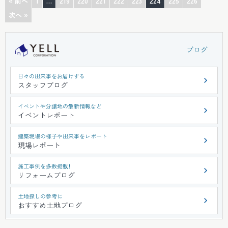
« 前へ
1
…
219
220
221
222
223
224
225
226
次へ »
ブログ
日々の出来事をお届けする
スタッフブログ
イベントや分譲地の最新情報など
イベントレポート
建築現場の様子や出来事をレポート
現場レポート
施工事例を多数掲載！
リフォームブログ
土地探しの参考に
おすすめ土地ブログ