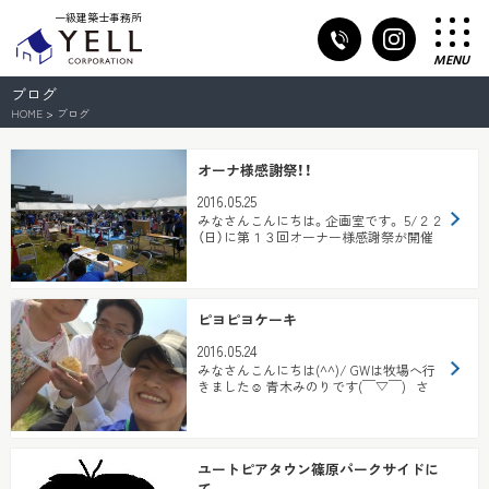
一級建築士事務所
MENU
ブログ
HOME
>
ブログ
オーナ様感謝祭！！
2016.05.25
みなさんこんにちは。企画室です。 5/２２
（日）に第１３回オーナー様感謝祭が開催
されました！！ 天候は申し分ない青空！...
ピヨピヨケーキ
2016.05.24
みなさんこんにちは(^^)/ GWは牧場へ行
きました☺ 青木みのりです(￣▽￣) さ
て！22日は...
ユートピアタウン篠原パークサイドに
て。。。