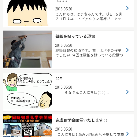
2016.05.20
こんにちは。はまちゃんです。 明日、５月
２１日はユートピアタウン篠原パークサ
イドにて 『完成見学会＆２７号地建売販...
壁紙を貼っている現場
2016.05.20
現場監督の松原です。 前回はパテの作業
でしたが、今回は壁紙を貼っている段階の
現場に行きました。 天井の壁紙を貼って
いま...
4ｺﾏ
2016.05.20
みなさんこんにちは('◇') ...
完成見学会開催いたします！！
2016.05.20
こんにちは！ 最近、健康面も考慮して本格