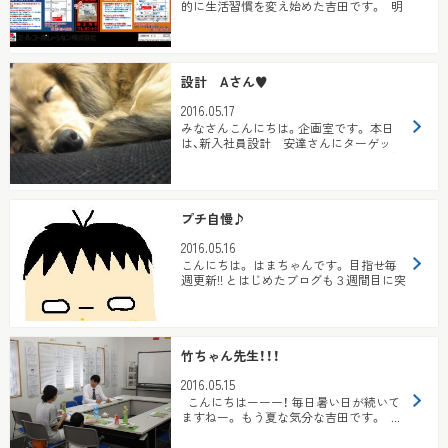
的に生活習慣を変え始めた吉田です。 明
日...
設計 Aさん♥
2016.05.17
みなさんこんにちは。企画室です。 本日
は、新入社員設計 安達さんにターゲッ
ト！！ 安達さんには愛してやまないワンち
ゃん...
プチ自慢♪
2016.05.16
こんにちは。 はまちゃんです。 目指せ毎
週更新!! とはじめたブログも３週間目に突
入。 し...
竹ちゃん先生！！！
2016.05.15
こんにちはーーー！ 毎日暑い日が続いて
ますねー。 もう夏な気分な吉田です。 ...