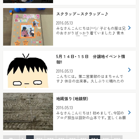
スクラップ～スクラップ～♪
2016.05.13
みなさんこんにちは(^^)/ 子どもの服は兄
のおさがりばっかり着ていました♪ 青木
みのりです(￣▽￣) &nbs...
5月１４日・１５日 分譲地イベント情
報!!
2016.05.13
こんちには。 第二営業部のはまちゃんで
す♪ 休日の出来事。 久しぶりに晴れたの
で、子どもを連れて草津市に...
地縄張り（地鎮祭）
2016.05.13
みなさんこんにちは！ 初めまして、今回の
ブログ担当は設計の山本です。宜しくお願
いします。 先日、地縄張りをする現場が
あ...