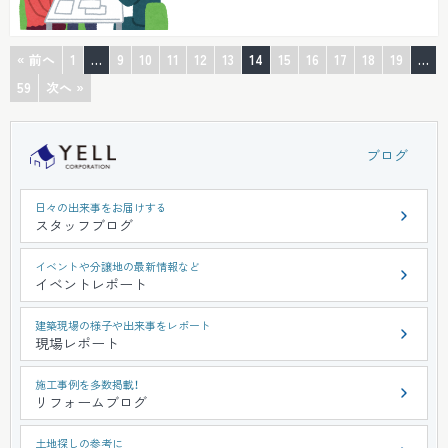
体調管理のご注意を！ さて守山住...
« 前へ
1
…
9
10
11
12
13
14
15
16
17
18
19
…
59
次へ »
ブログ
日々の出来事をお届けする
スタッフブログ
イベントや分譲地の最新情報など
イベントレポート
建築現場の様子や出来事をレポート
現場レポート
施工事例を多数掲載！
リフォームブログ
土地探しの参考に