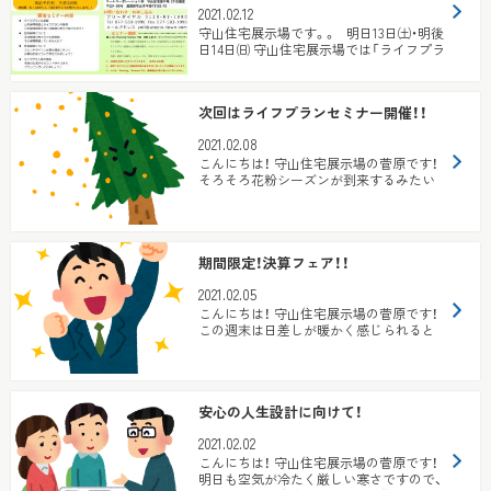
2021.02.12
守山住宅展示場です。。 明日13日㈯・明後
日14日㈰ 守山住宅展示場では「ライフプラ
ンセミナー」を開催し...
次回はライフプランセミナー開催！！
2021.02.08
こんにちは！ 守山住宅展示場の菅原です！
そろそろ花粉シーズンが到来するみたい
です(>o< ) ...
期間限定！決算フェア！！
2021.02.05
こんにちは！ 守山住宅展示場の菅原です！
この週末は日差しが暖かく感じられると
のこと ただ朝晩は冷え込みため、一...
安心の人生設計に向けて！
2021.02.02
こんにちは！ 守山住宅展示場の菅原です！
明日も空気が冷たく厳しい寒さですので、