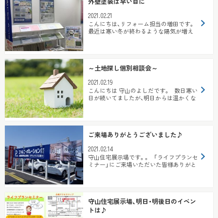
外壁塗装は早い目に
2021.02.21
こんにちは、リフォーム担当の増田です。
最近は寒い冬が終わるような陽気が増え
て、 春はもうすぐですね。 いまのう...
～土地探し個別相談会～
2021.02.19
こんにちは 守山のよしだです。 数日寒い
日が続いてましたが、明日からは温かくな
りそうですね。 ...
ご来場ありがとうございました♪
2021.02.14
守山住宅展示場です。。 「ライフプランセ
ミナー」にご来場いただいた皆様ありがと
うございました。 今...
守山住宅展示場、明日・明後日のイベン
トは♪