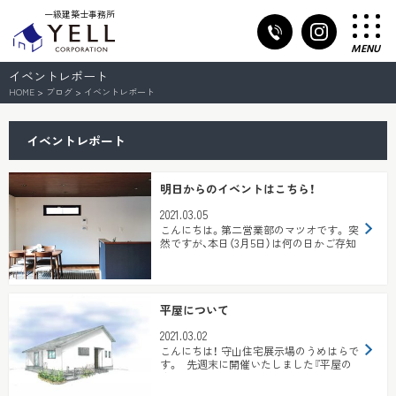
一級建築士事務所
MENU
イベントレポート
HOME
>
ブログ
>
イベントレポート
イベントレポート
明日からのイベントはこちら！
2021.03.05
こんにちは。第二営業部のマツオです。 突
然ですが、本日（3月5日）は何の日かご存知
でしょうか？？ ...
平屋について
2021.03.02
こんにちは！ 守山住宅展示場のうめはらで
す。 先週末に開催いたしました『平屋の
家づくり相談会』に ...