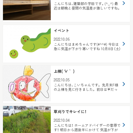
こんにちは、建築部の宇田です。(^_^) 最
近は朝晩と昼間の気温差が激しいですね。
風邪にはお気をつけ下さいね。 ...
イベント
2022.10.06
こんにちはまめちゃんです(#^^#) 今日は
急に気温が下がり寒いですね 10月8日（土）
～16日（日）は予約制で ...
上棟( ´∀｀ )
2022.10.05
こんにちは、こいちゃんです。 先月末F様
の上棟を見に行きました。 前日は☔だっ
たので心配しましたが、当日なんとか曇り
に...
草刈りでキレイに！
2022.10.04
こんにちは！ ホームアドバイザーの菅原で
す！ 明日から週後半にかけて 気温が下が