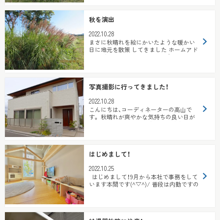
秋を演出
2022.10.28
まさに秋晴れを絵にかいたような暖かい
日に地元を散策 してきました ホームアド
バイザーの小川です 普段気に留めて見る
ことが...
写真撮影に行ってきました！
2022.10.28
こんにちは、コーディネーターの高山で
す。 秋晴れが爽やかな気持ちの良い日が
続いていますね！先日、家族で淡路島の「は
な...
はじめまして！
2022.10.25
はじめまして！9月から本社で事務をして
います本間です(^▽^)/ 普段は内勤ですの
で直接お客様と...