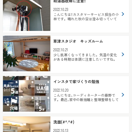
給湯器故障に注意！
2022.10.23
こんにちは！カスタマーサービス担当の小
林です。 晴れた秋の空は澄み切っていて
夏の空より青々としたところを見ること
ができました...
草津スタジオ キッズルーム
2022.10.21
少し肌寒くなってきました。 気温の変化
がある時期は体調に注意したいですね。
ホームアドバイザーの青木です。 &n...
インスタで家づくりの勉強
2022.10.20
こんにちは、コーディネーターの藤野で
す。 最近、家中の断捨離と整理整頓をして
いるところです。 来客用布団がすんごい
ふっ...
洗面(#^.^#)
2022.10.13