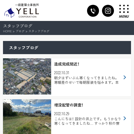
一級建築士事務所
MENU
スタッフブログ
HOME
>
ブログ
>
スタッフブログ
スタッフブログ
造成完成間近！
2022.10.31
朝夕はずいぶん寒くなってきましたね。
寒暖差のせいで毎朝服装を悩みます。 本
社の小林です。 さて、草津市青地町に...
埋没配管の調査！
2022.10.29
こんにちは！ 設計の井上です。 もうかなり
寒くなってきましたね… すっかり秋の雰
囲気です。 さて、今回は敷地調査に同伴...