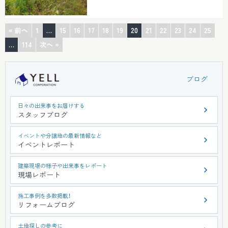
るみたいです(>o<...
« 前へ
1
…
15
16
17
18
19
20
21
22
23
24
25
…
114
次へ »
ブログ
日々の出来事をお届けする
スタッフブログ
イベントや分譲地の最新情報など
イベントレポート
建築現場の様子や出来事をレポート
現場レポート
施工事例を多数掲載！
リフォームブログ
土地探しの参考に