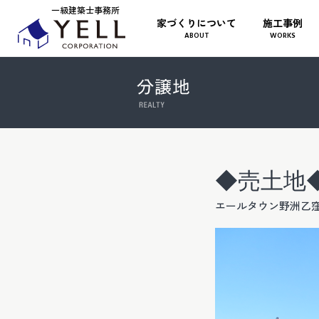
一級建築士事務所
家づくりについて
施工事例
ABOUT
WORKS
◆売土地
エールタウン野洲乙