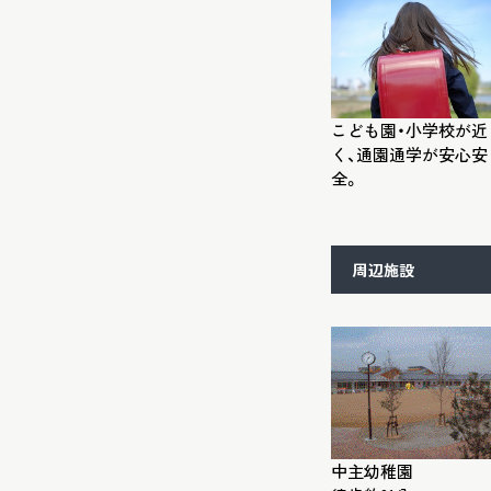
こども園・小学校が近
く、通園通学が安心安
全。
周辺施設
中主幼稚園