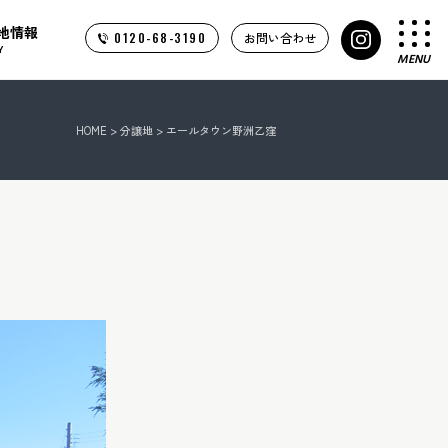
地情報
0120-68-3190
お問い合わせ
Y
MENU
HOME
>
分譲地
> エールタウン野洲乙窪