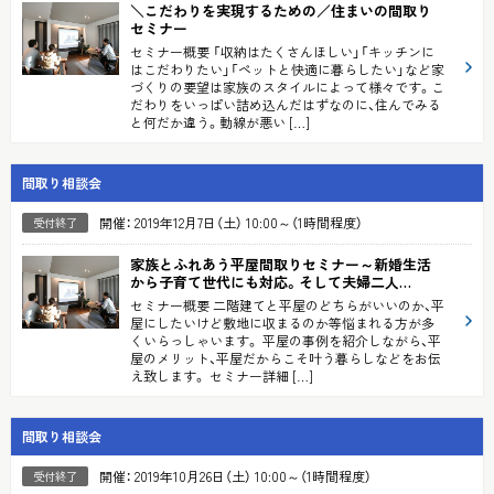
＼こだわりを実現するための／
住まいの間取り
セミナー
セミナー概要 「収納はたくさんほしい」「キッチンに
はこだわりたい」「ペットと快適に暮らしたい」など家
づくりの要望は家族のスタイルによって様々です。こ
だわりをいっぱい詰め込んだはずなのに、住んでみる
と何だか違う。動線が悪い […]
間取り相談会
開催： 2019年12月7日（土） 10:00～（1時間程度）
受付終了
家族とふれあう平屋間取りセミナー
～新婚生活
から子育て世代にも対応。そして夫婦二人…
セミナー概要 二階建てと平屋のどちらがいいのか、平
屋にしたいけど敷地に収まるのか等悩まれる方が多
くいらっしゃいます。 平屋の事例を紹介しながら、平
屋のメリット、平屋だからこそ叶う暮らしなどをお伝
え致します。 セミナー詳細 […]
間取り相談会
開催： 2019年10月26日（土） 10:00～（1時間程度）
受付終了