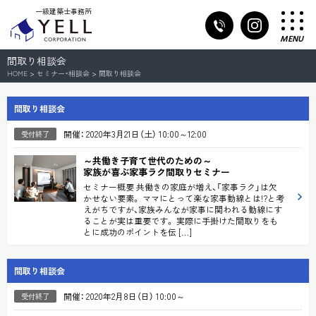
一級建築士事務所
MENU
間取り相談会
HOME
>
セミナー・相談会
>
間取り相談会
間取り相談会
開催： 2020年3月21日（土） 10:00～12:00
受付終了
～共働き子育て世代のための～
家族が喜ぶ家事ラク間取りセミナー
セミナー概要 共働きの家庭が増え、「家事ラク」は欠
かせない要素。 ママにとって楽な家事動線とは!?と考
えがちですが、家族みんなが家事に関われる動線にす
ることが実は重要です。 実際に手掛けた間取りをも
とに成功のポイントを伝 […]
間取り相談会
開催： 2020年2月8日（日） 10:00～
受付終了