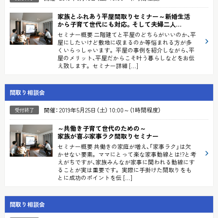
家族とふれあう平屋間取りセミナー
～新婚生活
から子育て世代にも対応。そして夫婦二人…
セミナー概要 二階建てと平屋のどちらがいいのか、平
屋にしたいけど敷地に収まるのか等悩まれる方が多
くいらっしゃいます。 平屋の事例を紹介しながら、平
屋のメリット、平屋だからこそ叶う暮らしなどをお伝
え致します。 セミナー詳細 […]
間取り相談会
開催： 2019年5月25日（土） 10:00～（1時間程度）
受付終了
～共働き子育て世代のための～
家族が喜ぶ家事ラク間取りセミナー
セミナー概要 共働きの家庭が増え、「家事ラク」は欠
かせない要素。 ママにとって楽な家事動線とは!?と考
えがちですが、家族みんなが家事に関われる動線にす
ることが実は重要です。 実際に手掛けた間取りをも
とに成功のポイントを伝 […]
間取り相談会