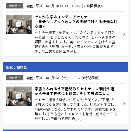
開催： 平成31年2月10日（日） 10:00～（２時間程度）
受付終了
ゼロから学ぶインテリアセミナー
～自分らしさ×心地よさの実現で叶える快適な住
空間～
セミナー概要 「モデルハウスのインテリアって何だ
か素敵･･･どうしたらそうなるの？」 という皆さまの
疑問にお答えします。 美しいインテリアを叶える基
礎知識から照明・カーテン・家具・小物の選び方まで、
少しの工夫でお家全体が […]
間取り相談会
開催： 平成31年1月26日（土） 10:00～（1時間程度）
受付終了
家族とふれあう平屋間取りセミナー
～新婚生活
から子育て世代にも対応。そして夫婦二人…
セミナー概要 「理想の住宅は？」と聞くと、「平屋」と
お答えになる方が増えてきました。けれども平屋は
「価格が高くなる」と思われています。 無駄な廊下を
無くす、子ども室としてロフトを有効に使うなど工夫
をすれば、予算内で理想的 […]