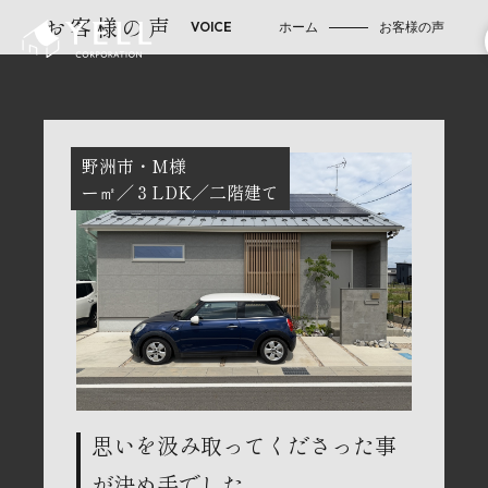
お客様の声
ホーム
お客様の声
野洲市
M様
ー㎡
３LDK
二階建て
思いを汲み取ってくださった事
が決め手でした。