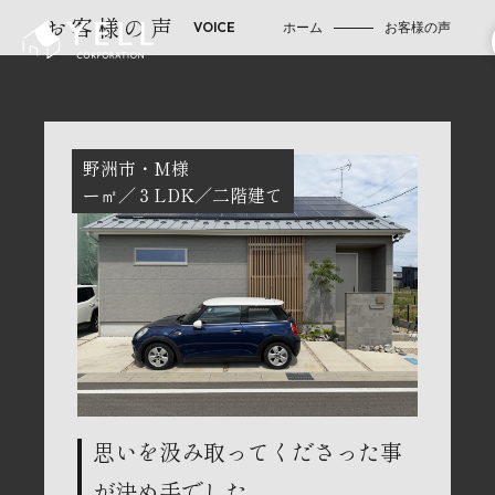
お客様の声
ホーム
お客様の声
野洲市
M様
ー㎡
３LDK
二階建て
思いを汲み取ってくださった事
が決め手でした。