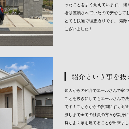
ったことをよく覚えています。 建
場は整頓されていたので安心してお
とても快適で理想通りです。 素敵
ございました！
紹介という事を抜
知人からの紹介でエールさんで家づ
ことを抜きにしてもエールさんで決
です！こちらからの質問にすぐ返答
渡しまで全ての社員の方々が親身に
持ちよく家を建てることが出来まし