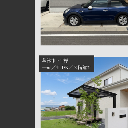
草津市
T様
―㎡
4LDK
２階建て