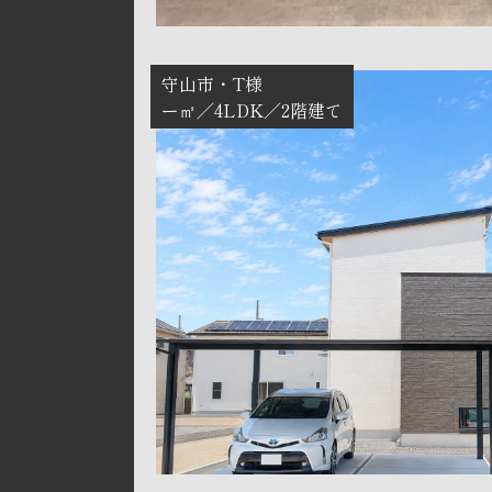
守山市
T様
ー㎡
4LDK
2階建て