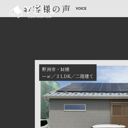
お客様の声
野洲市
M様
ー㎡
３LDK
二階建て