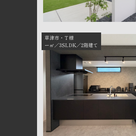
草津市
Ｔ様
ー㎡
3SLDK
2階建て