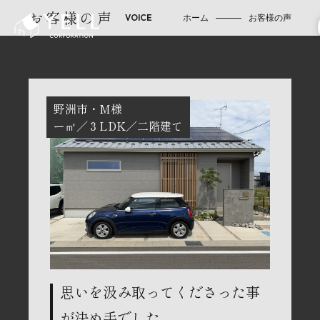
お客様の声
ホーム
お客様の声
野洲市
M様
ー㎡
３LDK
二階建て
思いを汲み取ってくださった事
が決め手でした。