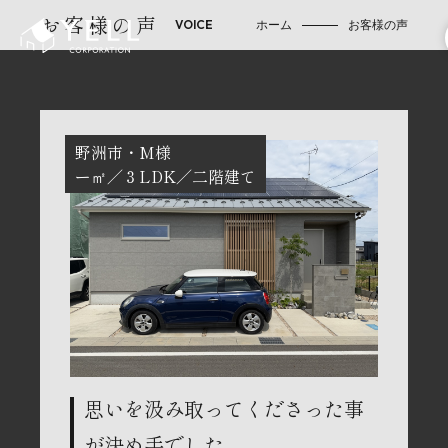
お客様の声
ホーム
お客様の声
野洲市
M様
ー㎡
３LDK
二階建て
思いを汲み取ってくださった事
が決め手でした。