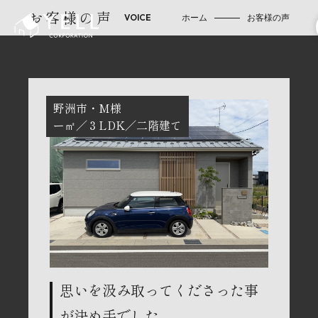
お客様の声
ホーム
お客様の声
野洲市
M様
ー㎡
３LDK
二階建て
思いを汲み取ってくださった事
が決め手でした。