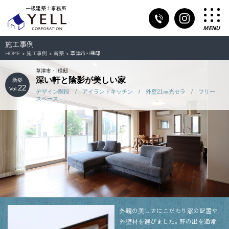
一級建築士事務所
MENU
施工事例
HOME
>
施工事例
>
新築
> 草津市・I様邸
草津市・I様邸
深い軒と陰影が美しい家
新築
22
Vol.
デザイン階段 / アイランドキッチン / 外壁21㎜光セラ / フリー
スペース
外観の美しさにこだわり窓の配置や
外壁材を選びました。軒の出を通常