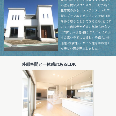
外壁を使い分けたスマートな外観と
重厚感のあるエントランス。コの字
型にプランニングすることで開口部
を多く取ることができるため、どこに
いても自然光が明るい気持ちの良い
空間に。床暖房・掘りごたつとこれか
らの寒い季節には嬉しい設備も。快
適性・機能性・デザイン性を兼ね備え
た美しい家が完成しました。
外部空間と一体感のあるLDK