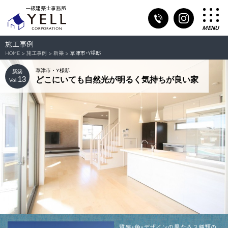
一級建築士事務所
MENU
施工事例
HOME
>
施工事例
>
新築
> 草津市・Y様邸
草津市・Y様邸
新築
13
どこにいても自然光が明るく気持ちが良い家
Vol.
質感・色・デザインの異なる３種類の