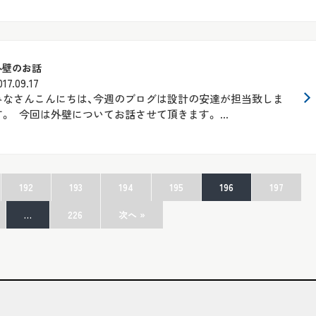
外壁のお話
017.09.17
みなさんこんにちは、今週のブログは設計の安達が担当致しま
す。 今回は外壁についてお話させて頂きます。 ...
192
193
194
195
196
197
…
226
次へ »