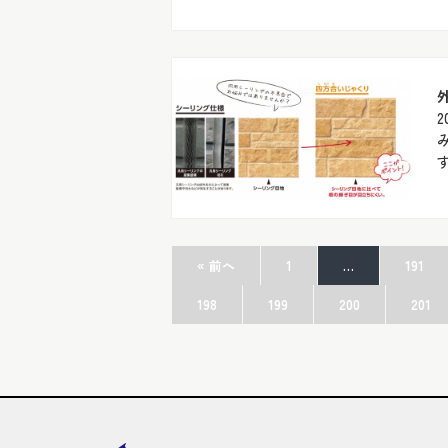
2
« 前へ
1
…
191
198
199
200
201