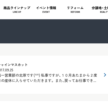
商品ラインナップ
イベント情報
リフォーム
分譲地・土
LINE UP
EVENT
REFORM
REALT
シャインマスカット
017.09.25
第一営業部の北原です(^^) 私事ですが、１０月あたまから２度
目の産休に入らせていただきます。 また、戻ってお仕事でき...