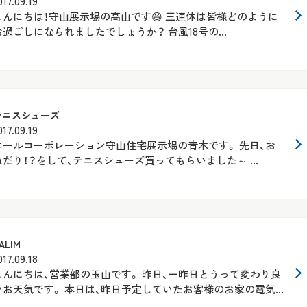
017.09.19
こんにちは！守山展示場の高山です😆 三連休は皆様どのように
お過ごしになられましたでしょうか？ 台風18号の...
テニスシューズ
017.09.19
エールコーポレーション守山住宅展示場の青木です。 先日、お
ねだり！？をして、テニスシューズ買ってもらいました～ ...
ALIM
017.09.18
こんにちは、営業部の玉山です。 昨日、一昨日とうって変わり良
いお天気です。 本日は、昨日予定していたお客様のお家の電気...