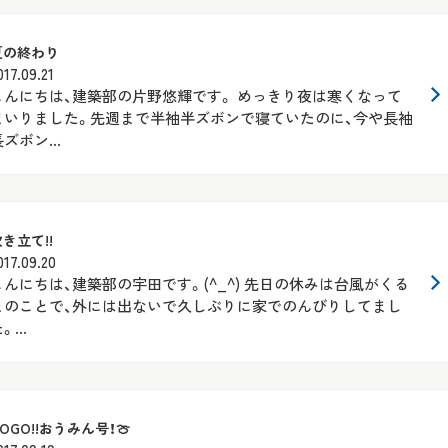
夏の終わり
017.09.21
こんにちは、建築部の片野悠輝です。 めっきり夜は寒くなって
まいりました。先週まで半袖半ズボンで寝ていたのに、今や長袖
ズボン...
き立て!!
017.09.20
こんにちは、建築部の宇田です。(^_^) 先日の休みは台風がくる
とのことで、外には出ないで久しぶりに家でのんびりしてまし
。...
OGO!!おうみん号！🍈