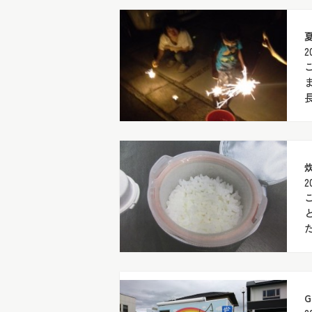
2
長
炊
2
た
G