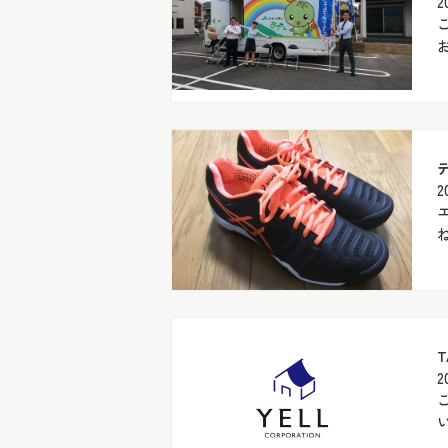
2
2
T
2