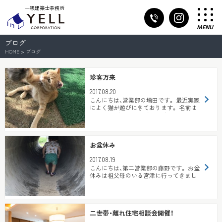
一級建築士事務所
MENU
ブログ
HOME
>
ブログ
珍客万来
2017.08.20
こんにちは、営業部の増田です。 最近実家
によく猫が遊びにきております。 名前は
「ドーリーちゃん」と勝手に名前をつけて
呼...
お盆休み
2017.08.19
こんにちは、第二営業部の藤野です。 お盆
休みは祖父母のいる宮津に行ってきまし
た！ これまでGW・お盆・年末年始と毎回
運...
二世帯・離れ住宅相談会開催！