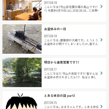
2017.08.18
こんにちは！守山住宅展示場の高山です(^
^) 今週末8月19日(土)、20日(日)は、 二世帯・
離れ住宅相談会 を開催...
お盆休みの一日
2017.08.18
こんにちは、建築部の大嶋です。 とうとう
お盆休みが明けてしまいましたが、皆さん
はどのように過ごされましたか？ 遠方に
行...
明日から通常営業です！！
2017.08.17
こんにちは！！ 守山の吉田です！！ 皆さんは
お盆休み何されましたか！？ 私はと申し
ますと！！...
とある休日の話 part3
2017.08.15
こんにちは。はまちゃんです。 とある休日