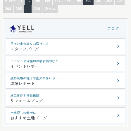
« 前へ
1
…
195
196
197
198
199
200
201
202
203
204
205
…
226
次へ »
ブログ
日々の出来事をお届けする
スタッフブログ
イベントや分譲地の最新情報など
イベントレポート
建築現場の様子や出来事をレポート
現場レポート
施工事例を多数掲載！
リフォームブログ
土地探しの参考に
おすすめ土地ブログ