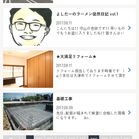
よしだーのラーメン徒然日記 vol.1
2017.08.11
こんにちは！！ 守山の吉田です！！ 早いもの
でもうお盆に入りましたね！！ 皆さんはい
かがお過ごしでしょうか！！ ...
★大満足リフォーム★
2017.08.11
リフォーム担当しております時里です |
д･´) 本日は大津市でリフォームさせて頂き
ましたお客様の完成写真を一部ご紹介さ
せて頂...
基礎工事
2017.08.09
先日、配筋が組まれて検査に合格した現場
になります。 &n...