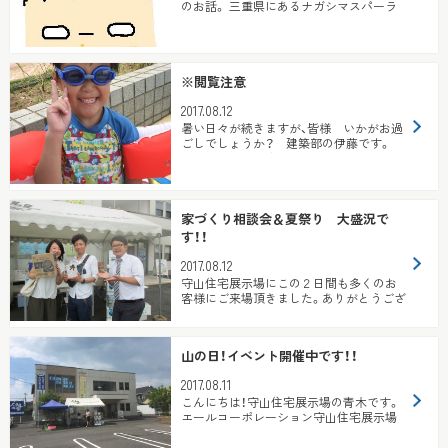
のお話。 三重県にあるナガシマスパーラ
ンド に行ってきました。 ...
※閲覧注意
2017.08.12
暑い日々が続きますが、皆様 いかがお過
ごしでしょうか？ 建築部の伊藤です。
オーナー様のお家をまわらせて...
家づくり相談会＆夏祭り 大盛況で
す！！
2017.08.12
守山住宅展示場にこの２日間も多くのお
客様にご来場頂きました。ありがとうござ
います！！ ７月と８月に実施しています夏
祭りイベン...
山の日！イベント開催中です！！
2017.08.11
こんにちは！守山住宅展示場の青木です。
エールコーポレーション守山住宅展示場
は、本日と明日１２日の２日間、イベント
を開催して...