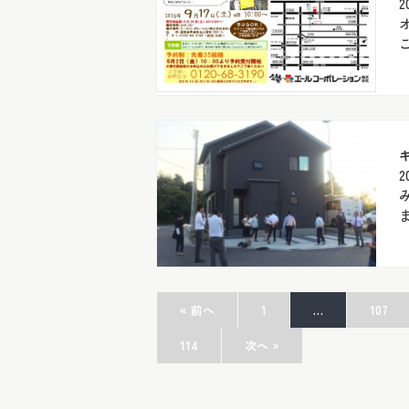
2
2
« 前へ
1
…
107
114
次へ »