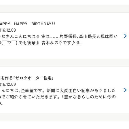
APPY HAPPY BIRTHDAY！！
016.12.09
みなさんこんにちは☺ 実は。。。片野係長、高山係長と私は同い
年(￣▽￣) でも後輩♪ 青木みのりです♪ &...
水を作る「ゼロウオーター住宅」
016.12.09
こんにちは、企画室です。 新聞に大変面白い記事がありました
のでご紹介させていただきます。 「豊かな暮らしのために今の
...