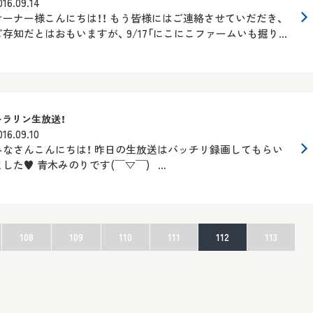
016.09.14
オーナー様こんにちは！！ もう皆様にはご連絡させていだだき、
ご存知だとはおもいますが、 9/17「にこにこファームいも掘り...
キラリン生放送！
016.09.10
みなさんこんにちは！ 昨日の生放送はバッチリ録画してもらい
ました♥ 青木みのりです(￣▽￣) ...
108
109
110
111
112
113