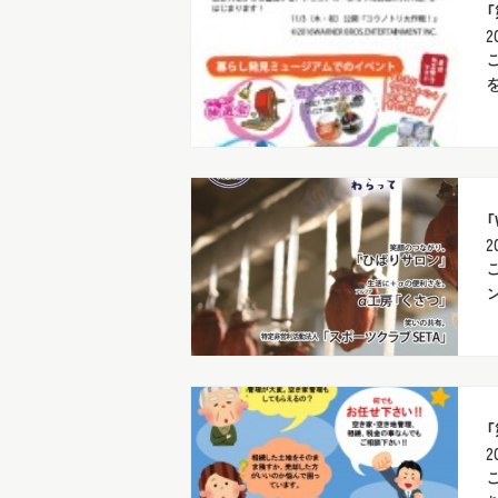
2
を
「
2
ン
2