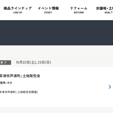
商品ラインナップ
イベント情報
リフォーム
分譲地・土
LINE UP
EVENT
REFORM
REALT
10月22日(土)、23日(日)
『草津市芦浦町』土地販売会
催地
：
本社
草津市芦浦町』土地販売会開催！