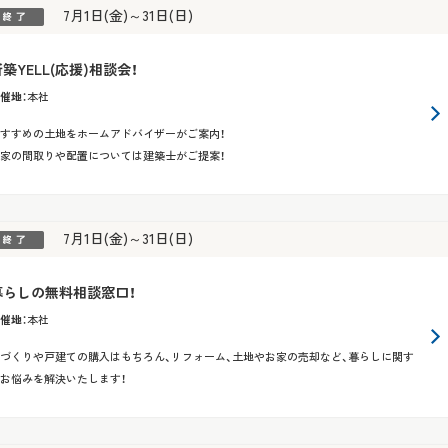
7月1日(金)～31日(日)
築YELL(応援)相談会！
催地
：
本社
すすめの土地をホームアドバイザーがご案内！
家の間取りや配置については建築士がご提案！
7月1日(金)～31日(日)
暮らしの無料相談窓口！
催地
：
本社
づくりや戸建ての購入はもちろん、リフォーム、土地やお家の売却など、暮らしに関す
お悩みを解決いたします！