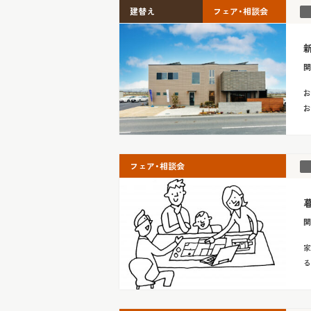
建替え
フェア・相談会
新
開
お
お
フェア・相談会
開
家
る