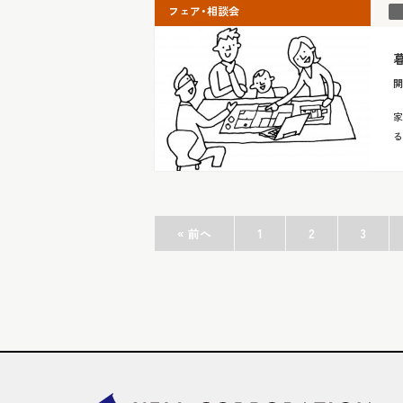
フェア・相談会
開
家
る
« 前へ
1
2
3