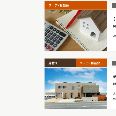
フェア・相談会
開
施
建替え
フェア・相談会
新
開
お
お