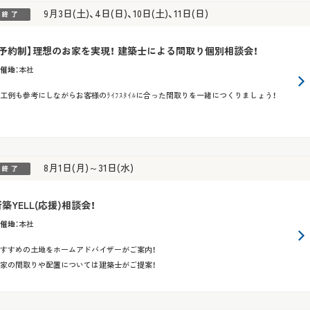
9月3日(土)、4日(日)、10日(土)、11日(日)
【予約制】理想のお家を実現！ 建築士による間取り個別相談会！
催地
：
本社
工例も参考にしながらお客様のﾗｲﾌｽﾀｲﾙに合った間取りを一緒につくりましょう！
8月1日(月)～31日(水)
築YELL(応援)相談会！
催地
：
本社
すすめの土地をホームアドバイザーがご案内！
家の間取りや配置については建築士がご提案！