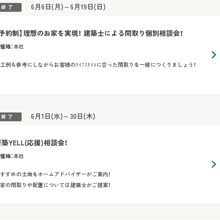
6月6日(月)～6月19日(日)
【予約制】理想のお家を実現！ 建築士による間取り個別相談会！
催地
：
本社
工例も参考にしながらお客様のﾗｲﾌｽﾀｲﾙに合った間取りを一緒につくりましょう！
6月1日(水)～30日(木)
築YELL(応援)相談会！
催地
：
本社
すすめの土地をホームアドバイザーがご案内！
家の間取りや配置については建築士がご提案！