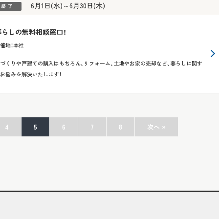
6月1日(水)～6月30日(木)
暮らしの無料相談窓口！
催地
：
本社
づくりや戸建ての購入はもちろん、リフォーム、土地やお家の売却など、暮らしに関す
お悩みを解決いたします！
4
5
6
7
8
次へ »