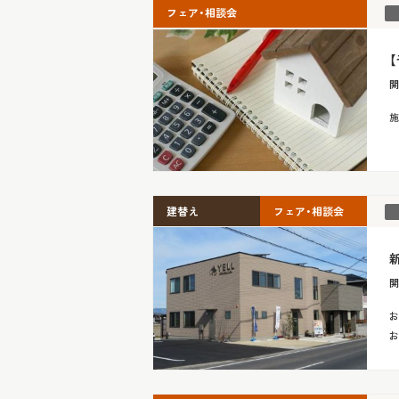
フェア・相談会
開
施
建替え
フェア・相談会
新
開
お
お