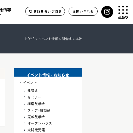
地情報
0120-68-3190
お問い合わせ
Y
MENU
HOME
>
イベント情報
>
開催地
>
本社
イベント
建替え
セミナー
構造見学会
フェア・相談会
完成見学会
オープンハウス
太陽光発電