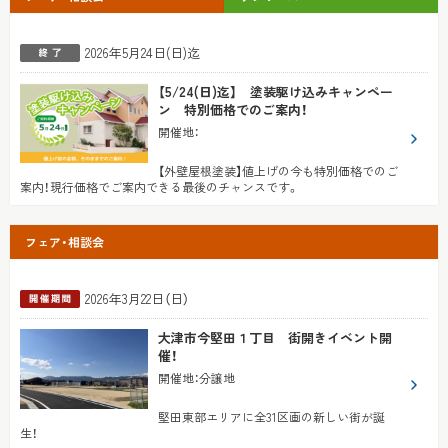
2026年5月24日(日)迄
【5/24(日)迄】 塗装駆け込みキャンペー
ン 特別価格でのご案内！
開催地
：
【外壁屋根塗装】値上げの今も特別価格でのご
案内！現行価格でご案内できる最後のチャンスです。
フェア・相談会
2026年3月22日（日）
大津市今堅田１丁目 街開きイベント開
催！
開催地
：
分譲地
堅田東部エリアに全31区画の新しい街が誕
生！