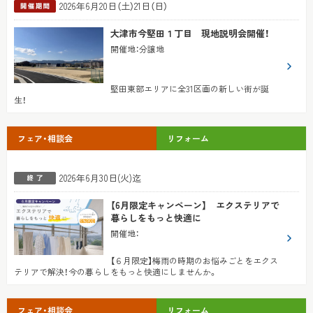
2026年6月20日（土）21日（日）
大津市今堅田１丁目 現地説明会開催！
開催地
：
分譲地
堅田東部エリアに全31区画の新しい街が誕
生！
フェア・相談会
リフォーム
2026年6月30日(火)迄
【6月限定キャンペーン】 エクステリアで
暮らしをもっと快適に
開催地
：
【６月限定】梅雨の時期のお悩みごとをエクス
テリアで解決！今の暮らしをもっと快適にしませんか。
フェア・相談会
リフォーム