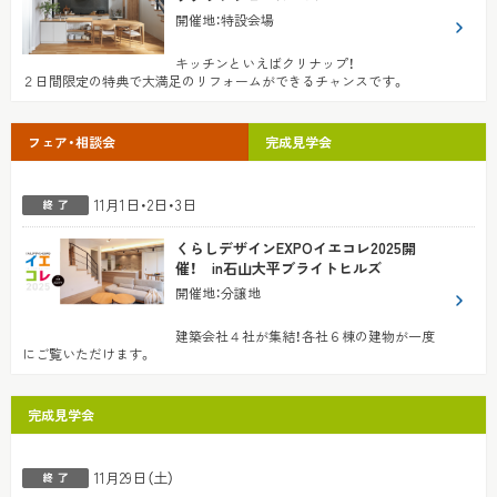
開催地
：
特設会場
キッチンといえばクリナップ！
２日間限定の特典で大満足のリフォームができるチャンスです。
フェア・相談会
完成見学会
11月1日・2日・3日
くらしデザインEXPOイエコレ2025開
催！ in石山大平ブライトヒルズ
開催地
：
分譲地
建築会社４社が集結！各社６棟の建物が一度
にご覧いただけます。
完成見学会
11月29日（土）