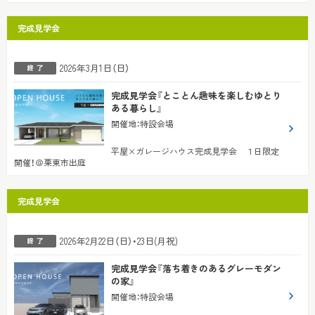
完成見学会
2026年3月1日（日）
完成見学会『とことん趣味を楽しむゆとり
ある暮らし』
開催地
：
特設会場
平屋×ガレージハウス完成見学会 １日限定
開催！＠栗東市出庭
完成見学会
2026年2月22日（日）・23日(月祝)
完成見学会『落ち着きのあるグレーモダン
の家』
開催地
：
特設会場