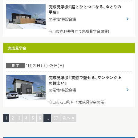
完成見学会『庭とひとつになる、ゆとりの
平屋』
開催地
：
特設会場
守山市赤野井町にて完成見学会開催！
完成見学会
11月22日（土）・23日(日)
完成見学会『質感で魅せる、ワンランク上
の住まい』
開催地
：
特設会場
守山市石田町にて完成見学会開催！
1
2
3
4
5
6
…
57
次へ »