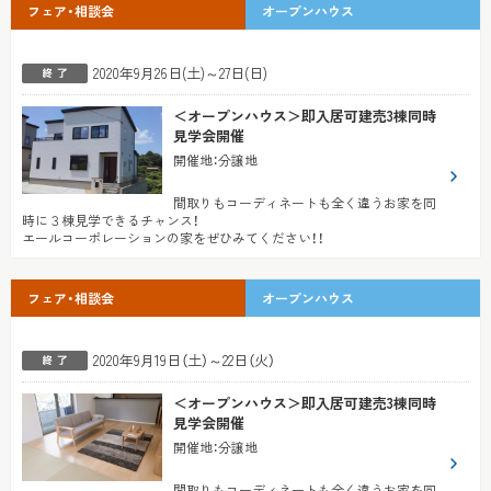
フェア・相談会
オープンハウス
2020年9月26日(土)～27日(日)
＜オープンハウス＞即入居可建売3棟同時
見学会開催
開催地
：
分譲地
間取りもコーディネートも全く違うお家を同
時に３棟見学できるチャンス！
エールコーポレーションの家をぜひみてください！！
フェア・相談会
オープンハウス
2020年9月19日（土）～22日（火）
＜オープンハウス＞即入居可建売3棟同時
見学会開催
開催地
：
分譲地
間取りもコーディネートも全く違うお家を同