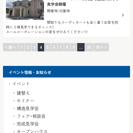
見学会開催
開催地
：
分譲地
間取りもコーディネートも全く違うお家を同
時に３棟見学できるチャンス！
エールコーポレーションの家をぜひみてください！！
« 前へ
1
2
3
4
5
6
7
8
9
…
26
次へ »
イベント
建替え
セミナー
構造見学会
フェア・相談会
完成見学会
オープンハウス