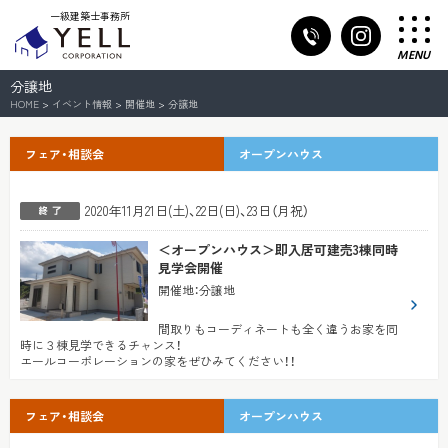
一級建築士事務所
MENU
分譲地
HOME
>
イベント情報
>
開催地
>
分譲地
フェア・相談会
オープンハウス
2020年11月21日(土)、22日(日)、23日（月祝）
＜オープンハウス＞即入居可建売3棟同時
見学会開催
開催地
：
分譲地
間取りもコーディネートも全く違うお家を同
時に３棟見学できるチャンス！
エールコーポレーションの家をぜひみてください！！
フェア・相談会
オープンハウス