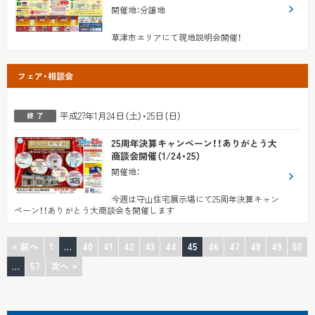
開催地
：
分譲地
草津市エリアにて現地説明会開催！
フェア・相談会
平成27年1月24日（土）・25日（日）
25周年決算キャンペーン！！ありがとう大
商談会開催（1/24・25）
開催地
：
今週は守山住宅展示場にて25周年決算キャン
ペーン！！ありがとう大商談会を開催します
« 前へ
1
…
40
41
42
43
44
45
46
47
48
49
50
…
57
次へ »