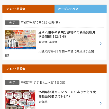
フェア・相談会
オープンハウス
平成27年2月7日（土）・8日（日）
近江八幡市の新規分譲地にて新築完成見
学会開催！！（2/7・8）
開催地
：
分譲地
太陽光発電付き新築一戸建て完成見学会開
催！
フェア・相談会
平成27年1月31日（土）・2月1日（日）
25周年決算キャンペーン！！ありがとう大
商談会開催（1/31・2/1）
開催地
：