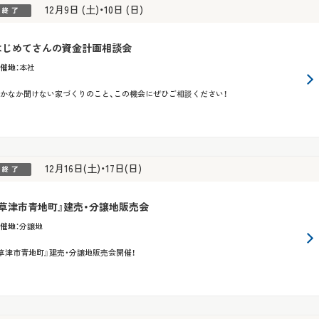
12月9日 (土)・10日 (日)
はじめてさんの資金計画相談会
催地
：
本社
かなか聞けない家づくりのこと、この機会にぜひご相談ください！
12月16日(土)・17日(日)
『草津市青地町』建売・分譲地販売会
催地
：
分譲地
草津市青地町』建売・分譲地販売会開催！