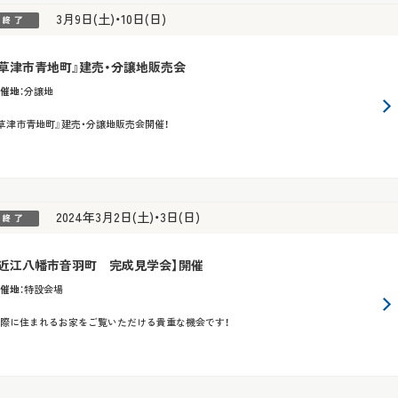
3月9日(土)・10日(日)
『草津市青地町』建売・分譲地販売会
催地
：
分譲地
草津市青地町』建売・分譲地販売会開催！
2024年3月2日(土)・3日(日)
【近江八幡市音羽町 完成見学会】開催
催地
：
特設会場
際に住まれるお家をご覧いただける貴重な機会です！