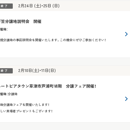
2月24日 (土)・25日 (日)
下笠分譲地説明会 開催
催地
：
規分譲地の事前説明会を開催いたします。この機会にぜひご参加ください！
2月10日(土)・11日(日)
ユートピアタウン草津市芦浦町Ⅶ期 分譲フェア開催！
催地
：
分譲地
地分譲地フェアを開催いたします！
しい来場者プレゼントもございます！