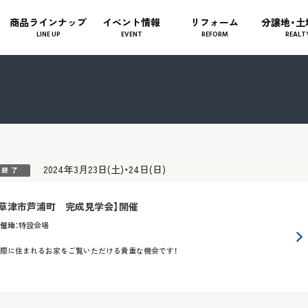
商品ラインナップ
イベント情報
リフォーム
分譲地・土
LINE UP
EVENT
REFORM
REALT
2024年3月23日(土)・24日(日)
【草津市芦浦町 完成見学会】開催
催地
：
特設会場
際に住まれるお家をご覧いただける貴重な機会です！