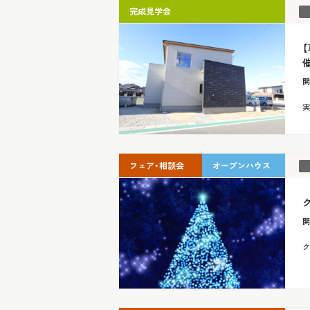
完成見学会
催
開
実
フェア・相談会
オープンハウス
開
ク