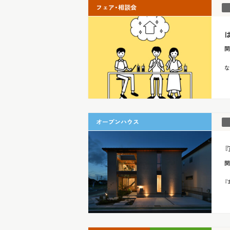
フェア・相談会
開
な
オープンハウス
開
『