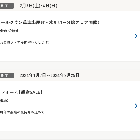
2月3日(土)・4日(日)
エールタウン草津出屋敷～木川町～分譲フェア開催！
催地
：
分譲地
地分譲フェアを開催いたします！
2024年1月7日～2024年2月29日
リフォーム【感謝SALE】
催地
：
5周年の感謝の気持ちを込めて