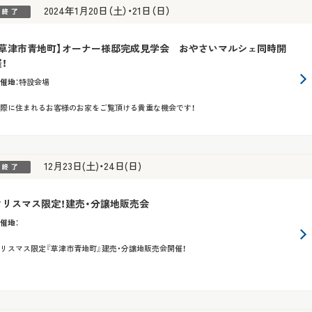
2024年1月20日（土）・21日（日）
【草津市青地町】オーナー様邸完成見学会 おやさいマルシェ同時開
！
催地
：
特設会場
際に住まれるお客様のお家をご覧頂ける貴重な機会です！
12月23日(土)・24日(日)
クリスマス限定！建売・分譲地販売会
催地
：
リスマス限定『草津市青地町』建売・分譲地販売会開催！