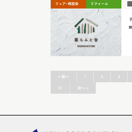
フェア・相談会
リフォーム
開
« 前へ
1
2
3
57
次へ »