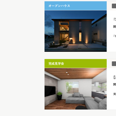
オープンハウス
開
『
完成見学会
開
実