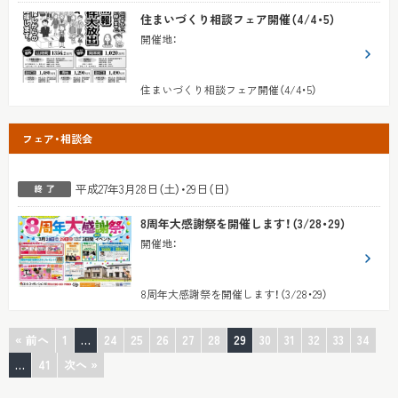
住まいづくり相談フェア開催（4/4・5）
開催地
：
住まいづくり相談フェア開催（4/4・5）
フェア・相談会
平成27年3月28日（土）・29日（日）
8周年大感謝祭を開催します！（3/28・29）
開催地
：
8周年大感謝祭を開催します！（3/28・29）
« 前へ
1
…
24
25
26
27
28
29
30
31
32
33
34
…
41
次へ »