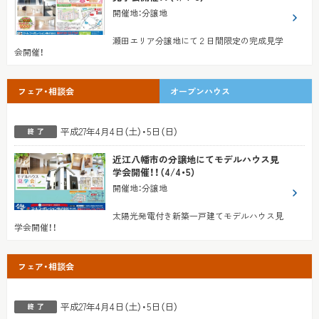
開催地
：
分譲地
瀬田エリア分譲地にて２日間限定の完成見学
会開催！
フェア・相談会
オープンハウス
平成27年4月4日（土）・5日（日）
近江八幡市の分譲地にてモデルハウス見
学会開催！！（4/4・5）
開催地
：
分譲地
太陽光発電付き新築一戸建てモデルハウス見
学会開催！！
フェア・相談会
平成27年4月4日（土）・5日（日）