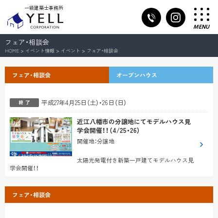
一級建築士事務所
MENU
フェア・相談会
HOME
>
イベント情報
>
イベント
>
フェア・相談会
フェア・相談会
オープンハウス
平成27年4月25日（土）・26日（日）
近江八幡市の分譲地にてモデルハウス見
学会開催！！（4/25・26）
開催地
：
分譲地
太陽光発電付き新築一戸建てモデルハウス見
学会開催！！
フェア・相談会