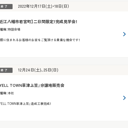
2022年12月17日(土)・18日(日）
【近江八幡市若宮町】二日間限定！完成見学会！
催地
：
特設会場
際に住まれるお客様のお家をご覧頂ける貴重な機会です！
12月24日(土)、25日(日)
『YELL TOWN草津上笠』分譲地販売会
催地
：
本社
YELL TOWN草津上笠』造成工事完成！