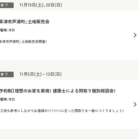
11月19日(土)、20日(日)
『草津市芦浦町』土地販売会
催地
：
本社
草津市芦浦町』土地販売会開催！
11月5日(土)～13日(日)
【予約制】理想のお家を実現！ 建築士による間取り個別相談会！
催地
：
本社
工例も参考にしながらお客様のﾗｲﾌｽﾀｲﾙに合った間取りを一緒につくりましょう！