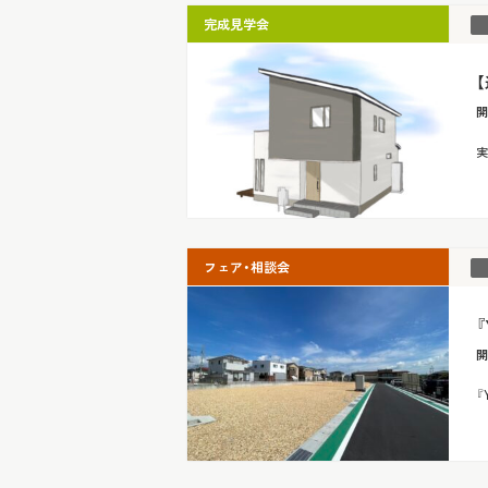
完成見学会
開
実
フェア・相談会
開
『