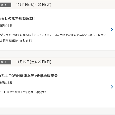
12月1日(木)～27日(火)
暮らしの無料相談窓口！
催地
：
本社
づくりや戸建ての購入はもちろん、リフォーム、土地やお家の売却など、暮らしに関す
お悩みを解決いたします！
11月19日(土)、20日(日)
『YELL TOWN草津上笠』分譲地販売会
催地
：
本社
YELL TOWN草津上笠』造成工事完成！