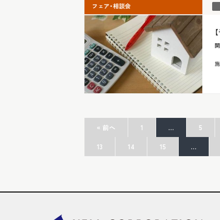
フェア・相談会
開
施
« 前へ
1
…
5
13
14
15
…