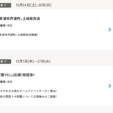
12月24日(土)、25日(日)
『草津市芦浦町』土地販売会
催地
：
本社
草津市芦浦町』土地販売会開催！
12月1日(木)～27日(火)
築YELL(応援)相談会！
催地
：
本社
すすめの土地をホームアドバイザーがご案内！
家の間取りや配置については建築士がご提案！