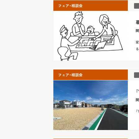
フェア・相談会
開
家
る
フェア・相談会
開
『