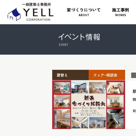
一級建築士事務所
家づくりについて
施工事例
ABOUT
WORKS
建替え
フェア・相談会
開
新