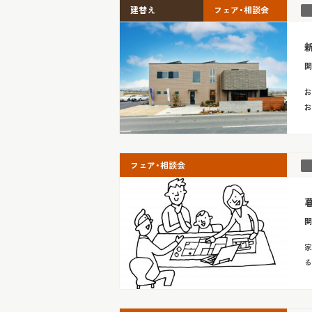
建替え
フェア・相談会
新
開
お
お
フェア・相談会
開
家
る