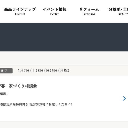
商品ラインナップ
イベント情報
リフォーム
分譲地・土
LINE UP
EVENT
REFORM
REALT
1月7日（土）8日（日）9日（月祝）
新春 家づくり相談会
催地
：
春限定来場特典付き！是非お気軽にお越しください！