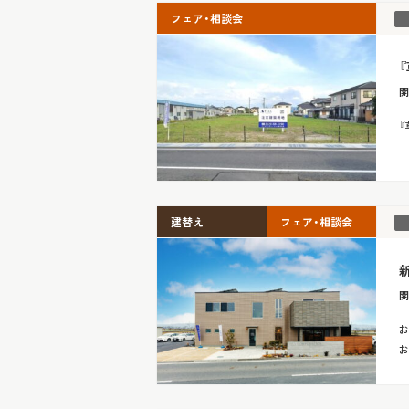
フェア・相談会
開
『
建替え
フェア・相談会
新
開
お
お