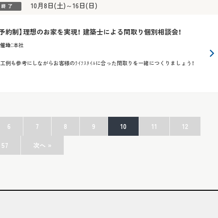
10月8日(土)～16日(日)
【予約制】理想のお家を実現！ 建築士による間取り個別相談会！
催地
：
本社
工例も参考にしながらお客様のﾗｲﾌｽﾀｲﾙに合った間取りを一緒につくりましょう！
6
7
8
9
10
11
12
57
次へ »