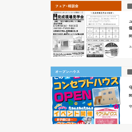
フェア・相談会
催
開
ユ
オープンハウス
守
開
守