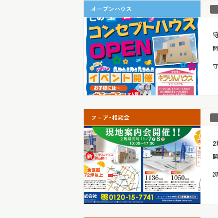
オープンハウス
守
開
守
フェア・相談会
2
開
2