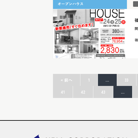
オープンハウス
開
篠
« 前へ
1
…
33
41
42
43
…