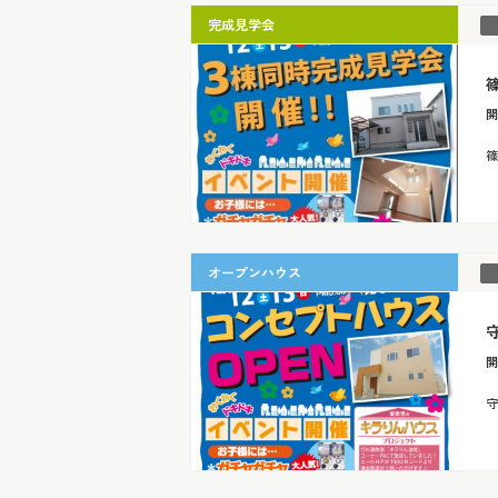
完成見学会
開
篠
オープンハウス
守
開
守