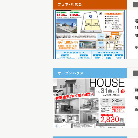
フェア・相談会
1
開
暮
オープンハウス
篠
開
篠