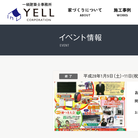
一級建築士事務所
家づくりについて
施工事例
ABOUT
WORKS
平成28年1月9日（土）・11日(祝
開
お