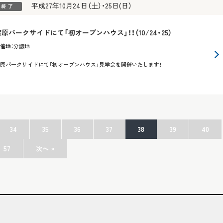
平成27年10月24日（土）・25日(日）
篠原パークサイドにて「初オープンハウス」！！（10/24・25）
催地
：
分譲地
原パークサイドにて「初オープンハウス」見学会を開催いたします！
34
35
36
37
38
39
40
57
次へ »