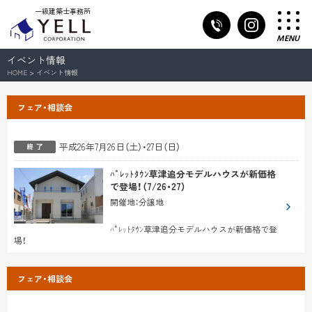
一級建築士事務所
MENU
イベント情報
HOME
>
イベント情報
フェア・相談会
平成26年7月26日（土）・27日（日）
ﾊﾟﾚｯﾄﾀｳﾝ草津追分モデルハウスが新価格
で登場！（7/26・27）
開催地
：
分譲地
ﾊﾟﾚｯﾄﾀｳﾝ草津追分モデルハウスが新価格で登
場！
フェア・相談会