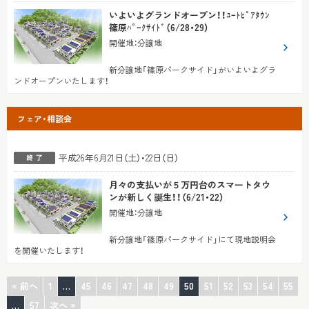
いよいよグランドオープン！！ﾕｰﾄﾋﾟｱﾀｳﾝ
篠原ﾊﾟｰｸｻｲﾄﾞ（6/28・29）
開催地
：
分譲地
新分譲地「篠原パークサイド」がいよいよグラ
ンドオープンいたします！
フェア・相談会
平成26年6月21日（土）・22日（日）
月々の支払いが５万円台のスマートタウ
ンが新しく誕生！！（6/21・22）
開催地
：
分譲地
新分譲地「篠原パークサイド」にて現地説明会
を開催いたします！
« 前へ
1
…
45
46
47
48
49
50
51
52
53
54
55
…
57
次へ »