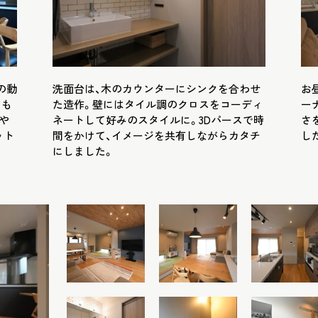
の動
洗面台は、木のカウンターにシンクを合わせ
お
ても
た造作。壁にはタイル調のクロスをコーディ
ー
や
ネートして好みのスタイルに。3Dパースで時
さ
ット
間をかけて、イメージを共有しながらカタチ
し
にしました。