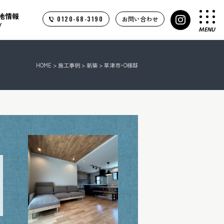
地情報
0120-68-3190
お問い合わせ
Y
MENU
HOME
>
施工事例
>
新築
> 草津市・O様邸