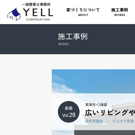
一級建築士事務所
家づくりについて
施工事例
ABOUT
WORKS
草津市・O様邸
新築
広いリビングや
28
Vol.
造作洗面台 / 小上がり和