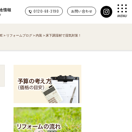
地情報
0120-68-3190
お問い合わせ
Y
MENU
ME
>
リフォームブログ
>
内装
>
床下調湿材で湿気対策！