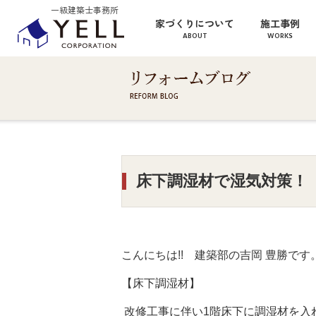
一級建築士事務所
家づくりについて
施工事例
ABOUT
WORKS
床下調湿材で湿気対策！
こんにちは!! 建築部の吉岡 豊勝です
【床下調湿材】
改修工事に伴い1階床下に調湿材を入