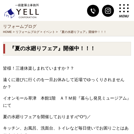
一級建築士事務所
MENU
リフォームブログ
HOME
>
リフォームブログ
>
イベント
>
『夏の水廻りフェア』開催中！！！
『夏の水廻りフェア』開催中！！！
皆様！三連休楽しまれていますか？？
遠くに遊びに行くのを一旦お休みして近場でゆっくりされません
か？
イオンモール草津 本館1階 ＡＴＭ前『暮らし発見ミュージアム』
にて
夏の水廻りフェアを開催しております♪(^O^)／
キッチン、お風呂、洗面台、トイレなど毎日使いでお困りごとはあ