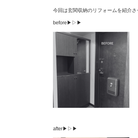
今回は玄関収納のリフォームを紹介さ
before▶▷▶
after▶▷▶