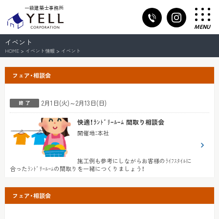
一級建築士事務所
MENU
イベント
HOME
>
イベント情報
>
イベント
フェア・相談会
2月1日(火)～2月13日(日)
快適！ﾗﾝﾄﾞﾘｰﾙｰﾑ 間取り相談会
開催地
：
本社
施工例も参考にしながらお客様のﾗｲﾌｽﾀｲﾙに
合ったﾗﾝﾄﾞﾘｰﾙｰﾑの間取りを一緒につくりましょう！
フェア・相談会