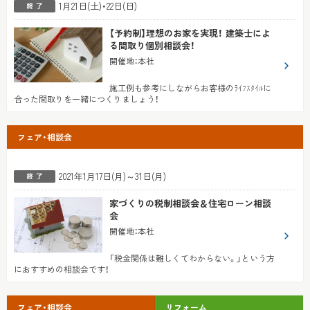
1月21日(土)・22日(日)
【予約制】理想のお家を実現！ 建築士によ
る間取り個別相談会！
開催地
：
本社
施工例も参考にしながらお客様のﾗｲﾌｽﾀｲﾙに
合った間取りを一緒につくりましょう！
フェア・相談会
2021年1月17日(月)～31日(月)
家づくりの税制相談会＆住宅ローン相談
会
開催地
：
本社
「税金関係は難しくてわからない。」という方
におすすめの相談会です！
フェア・相談会
リフォーム