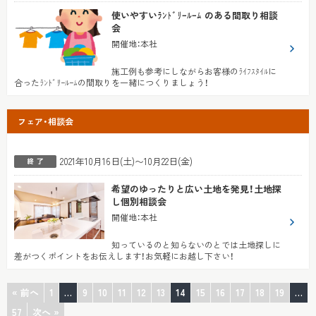
使いやすいﾗﾝﾄﾞﾘｰﾙｰﾑ のある間取り相談
会
開催地
：
本社
施工例も参考にしながらお客様のﾗｲﾌｽﾀｲﾙに
合ったﾗﾝﾄﾞﾘｰﾙｰﾑの間取りを一緒につくりましょう！
フェア・相談会
2021年10月16日(土)〜10月22日(金)
希望のゆったりと広い土地を発見！土地探
し個別相談会
開催地
：
本社
知っているのと知らないのとでは土地探しに
差がつくポイントをお伝えします！お気軽にお越し下さい！
« 前へ
1
…
9
10
11
12
13
14
15
16
17
18
19
…
57
次へ »