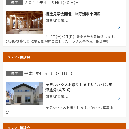
２０１４年４月５日(土)・６日(日)
構造見学会開催 in野洲市小篠原
開催地
：
分譲地
4月5日(土)・6日(日)、構造見学会開催致します！
野洲駅徒歩15分 収納と動線にこだわった ラク家事の家 販売中！！
フェア・相談会
平成26年4月5日（土）・6日（日）
モデルハウスお譲りします！ﾊﾟﾚｯﾄﾀｳﾝ草
津追分（4/5・6）
開催地
：
分譲地
モデルハウスお譲りします！ﾊﾟﾚｯﾄﾀｳﾝ草津追
分
フェア・相談会