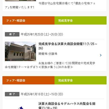
今週は守山住宅展示場にて「優良☆宅地フェ
ア」を開催いたします！
フェア・相談会
完成見学会
平成26年1月25日（土）・26日（日）
完成見学会＆決算大商談会開催！！（1/25～
26）
開催地
：
分譲地
お施主様のご厚意にて2日間限定の完成見学
会を開催！テーマはずばり≪家族が集うLDKのお家≫
フェア・相談会
完成見学会
平成26年1月18日（土）・19日（日）
決算大商談会＆モデルハウス内覧会を開
催（1/18～19）