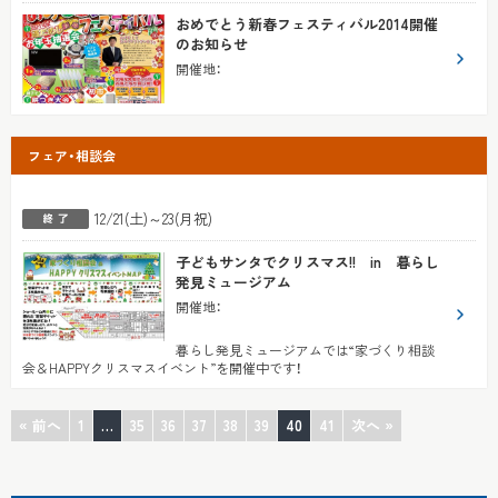
おめでとう新春フェスティバル2014開催
のお知らせ
開催地
：
フェア・相談会
12/21(土)～23(月祝)
子どもサンタでクリスマス!! in 暮らし
発見ミュージアム
開催地
：
暮らし発見ミュージアムでは“家づくり相談
会＆HAPPYクリスマスイベント”を開催中です！
« 前へ
1
…
35
36
37
38
39
40
41
次へ »