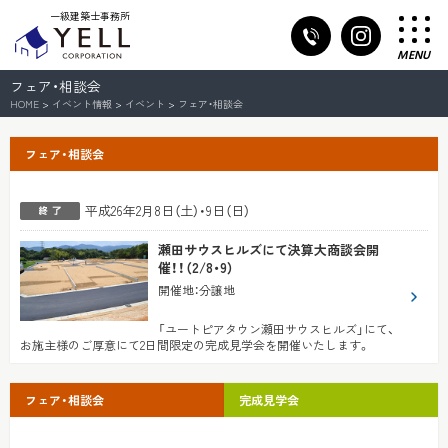
一級建築士事務所
MENU
フェア・相談会
HOME
>
イベント情報
>
イベント
>
フェア・相談会
フェア・相談会
平成26年2月8日（土）・9日（日）
瀬田サウスヒルズにて決算大商談会開
催！！（2/8・9）
開催地
：
分譲地
「ユートピアタウン瀬田サウスヒルズ」にて、
お施主様のご厚意にて2日間限定の完成見学会を開催いたします。
フェア・相談会
完成見学会