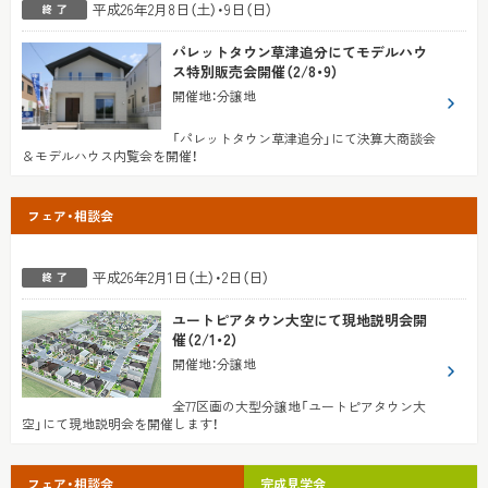
平成26年2月8日（土）・9日（日）
パレットタウン草津追分にてモデルハウ
ス特別販売会開催（2/8・9）
開催地
：
分譲地
「パレットタウン草津追分」にて決算大商談会
＆モデルハウス内覧会を開催！
フェア・相談会
平成26年2月1日（土）・2日（日）
ユートピアタウン大空にて現地説明会開
催（2/1・2）
開催地
：
分譲地
全77区画の大型分譲地「ユートピアタウン大
空」にて現地説明会を開催します！
フェア・相談会
完成見学会