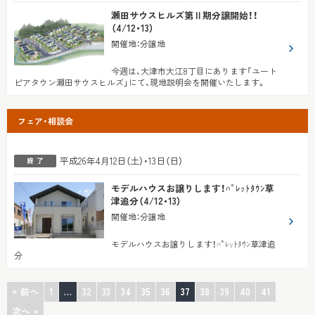
瀬田サウスヒルズ第Ⅱ期分譲開始！！
（4/12・13）
開催地
：
分譲地
今週は、大津市大江8丁目にあります「ユート
ピアタウン瀬田サウスヒルズ」にて、現地説明会を開催いたします。
フェア・相談会
平成26年4月12日（土）・13日（日）
モデルハウスお譲りします！ﾊﾟﾚｯﾄﾀｳﾝ草
津追分（4/12・13）
開催地
：
分譲地
モデルハウスお譲りします！ﾊﾟﾚｯﾄﾀｳﾝ草津追
分
« 前へ
1
…
32
33
34
35
36
37
38
39
40
41
次へ »